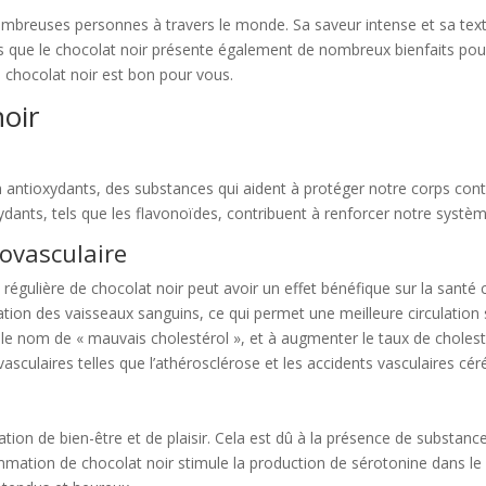
nombreuses personnes à travers le monde. Sa saveur intense et sa text
 que le chocolat noir présente également de nombreux bienfaits pour 
le chocolat noir est bon pour vous.
noir
 antioxydants, des substances qui aident à protéger notre corps cont
xydants, tels que les flavonoïdes, contribuent à renforcer notre systè
iovasculaire
lière de chocolat noir peut avoir un effet bénéfique sur la santé ca
tation des vaisseaux sanguins, ce qui permet une meilleure circulation s
e nom de « mauvais cholestérol », et à augmenter le taux de cholesté
sculaires telles que l’athérosclérose et les accidents vasculaires cér
tion de bien-être et de plaisir. Cela est dû à la présence de substanc
tion de chocolat noir stimule la production de sérotonine dans le ce