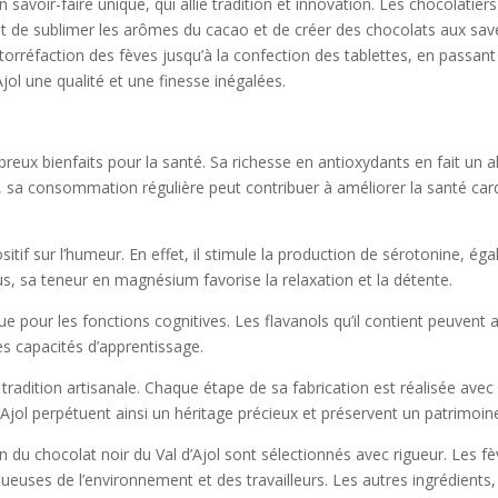
n savoir-faire unique, qui allie tradition et innovation. Les chocolatie
nt de sublimer les arômes du cacao et de créer des chocolats aux sav
 torréfaction des fèves jusqu’à la confection des tablettes, en passan
jol une qualité et une finesse inégalées.
eux bienfaits pour la santé. Sa richesse en antioxydants en fait un all
us, sa consommation régulière peut contribuer à améliorer la santé car
ositif sur l’humeur. En effet, il stimule la production de sérotonine,
lus, sa teneur en magnésium favorise la relaxation et la détente.
e pour les fonctions cognitives. Les flavanols qu’il contient peuvent 
es capacités d’apprentissage.
 tradition artisanale. Chaque étape de sa fabrication est réalisée avec 
’Ajol perpétuent ainsi un héritage précieux et préservent un patrimoi
ion du chocolat noir du Val d’Ajol sont sélectionnés avec rigueur. Les f
euses de l’environnement et des travailleurs. Les autres ingrédients, 