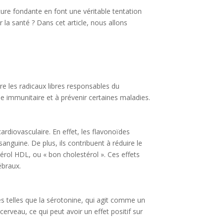
ure fondante en font une véritable tentation
la santé ? Dans cet article, nous allons
re les radicaux libres responsables du
me immunitaire et à prévenir certaines maladies.
rdiovasculaire. En effet, les flavonoïdes
anguine. De plus, ils contribuent à réduire le
rol HDL, ou « bon cholestérol ». Ces effets
ébraux.
es telles que la sérotonine, qui agit comme un
rveau, ce qui peut avoir un effet positif sur