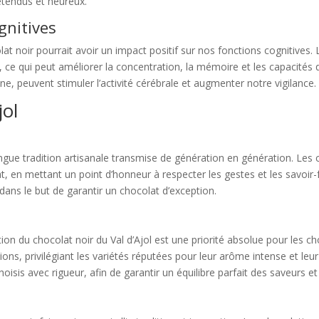
étendus et heureux.
gnitives
 noir pourrait avoir un impact positif sur nos fonctions cognitives. 
au, ce qui peut améliorer la concentration, la mémoire et les capacité
ne, peuvent stimuler l’activité cérébrale et augmenter notre vigilance.
jol
 longue tradition artisanale transmise de génération en génération. Les 
, en mettant un point d’honneur à respecter les gestes et les savoir-f
dans le but de garantir un chocolat d’exception.
tion du chocolat noir du Val d’Ajol est une priorité absolue pour les ch
ns, privilégiant les variétés réputées pour leur arôme intense et leur 
oisis avec rigueur, afin de garantir un équilibre parfait des saveurs e