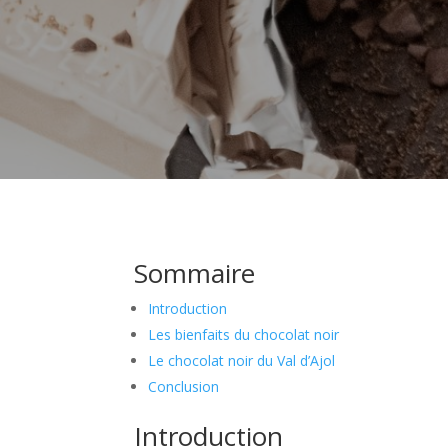
Sommaire
Introduction
Les bienfaits du chocolat noir
Le chocolat noir du Val d’Ajol
Conclusion
Introduction