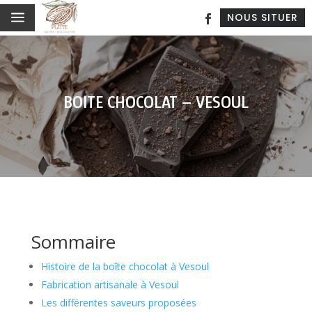
a
NOUS SITUER
BOITE CHOCOLAT – VESOUL
Sommaire
Histoire de la boîte chocolat à Vesoul
Fabrication artisanale à Vesoul
Les différentes saveurs proposées