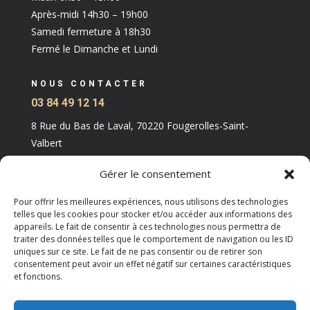
Après-midi 14h30 – 19h00
Samedi fermeture à 18h30
Fermé le Dimanche et Lundi
NOUS CONTACTER
03 84 49 12 14
8 Rue du Bas de Laval, 70220 Fougerolles-Saint-
Valbert
Gérer le consentement
Pour offrir les meilleures expériences, nous utilisons des technologies
telles que les cookies pour stocker et/ou accéder aux informations des
appareils. Le fait de consentir à ces technologies nous permettra de
traiter des données telles que le comportement de navigation ou les ID
uniques sur ce site. Le fait de ne pas consentir ou de retirer son
consentement peut avoir un effet négatif sur certaines caractéristiques
et fonctions.