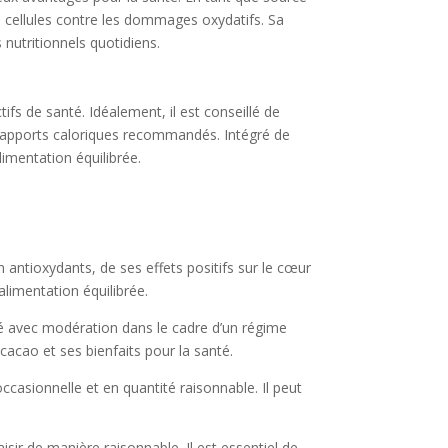
es cellules contre les dommages oxydatifs. Sa
 nutritionnels quotidiens.
s de santé. Idéalement, il est conseillé de
es apports caloriques recommandés. Intégré de
imentation équilibrée.
n antioxydants, de ses effets positifs sur le cœur
alimentation équilibrée.
mmé avec modération dans le cadre d’un régime
cacao et ses bienfaits pour la santé.
asionnelle et en quantité raisonnable. Il peut
isir de manière raisonnable. Il est essentiel de