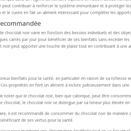
ir peut contribuer à renforcer le système immunitaire et à protéger l
et le cuivre en fait un aliment intéressant pour compléter les apports
 recommandée
colat noir varie en fonction des besoins individuels et des objectif
ques carrés par jour pour bénéficier de ses bienfaits sans excéder l
 noir peut apporter une touche de plaisir tout en contribuant à une al
eux bienfaits pour la santé, en particulier en raison de sa richesse e
. Ces propriétés en font un aliment à inclure judicieusement dans une 
t de noter que le chocolat noir, bien que calorique, peut être conso
e chocolat, le chocolat noir se distingue par sa teneur plus élevée en 
ire, il est recommandé de consommer du chocolat noir de manière occ
 bénéficiant de ses vertus pour la santé.
cieux pour maintenir une alimentation équilibrée tout en se faisant pla