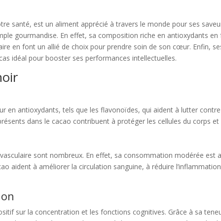
e notre santé, est un aliment apprécié à travers le monde pour ses sav
simple gourmandise. En effet, sa composition riche en antioxydants en 
ulaire en font un allié de choix pour prendre soin de son cœur. Enfin, s
-cas idéal pour booster ses performances intellectuelles.
noir
 en antioxydants, tels que les flavonoïdes, qui aident à lutter contre
 présents dans le cacao contribuent à protéger les cellules du corps e
diovasculaire sont nombreux. En effet, sa consommation modérée est 
o aident à améliorer la circulation sanguine, à réduire l’inflammation 
ion
tif sur la concentration et les fonctions cognitives. Grâce à sa teneur