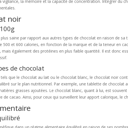
la vigilance, la mémoire et la capacité de concentration. Intégrer du 
mentales.
at noir
 100g
 plus saine par rapport aux autres types de chocolat en raison de sa 
 500 et 600 calories, en fonction de la marque et de la teneur en ca
, mais également des protéines en plus faible quantité. Il est donc e
sif.
pes de chocolat
els que le chocolat au lait ou le chocolat blanc, le chocolat noir co
ilibré sur le plan nutritionnel. Par exemple, une tablette de chocolat a
atières grasses ajoutées. Le chocolat blanc, quant à lui, est souvent 
e de cacao. Ainsi, pour ceux qui surveillent leur apport calorique, le c
imentaire
uilibré
énéfique dans un régime alimentaire équilibré en raison de ses nombr