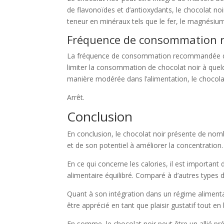
de flavonoïdes et d’antioxydants, le chocolat no
teneur en minéraux tels que le fer, le magnésium 
Fréquence de consommation
La fréquence de consommation recommandée de cho
limiter la consommation de chocolat noir à quel
manière modérée dans l’alimentation, le chocolat
Arrêt.
Conclusion
En conclusion, le chocolat noir présente de nombr
et de son potentiel à améliorer la concentration
En ce qui concerne les calories, il est importan
alimentaire équilibré. Comparé à d’autres types d
Quant à son intégration dans un régime alimenta
être apprécié en tant que plaisir gustatif tout en
En somme, le chocolat noir peut être un allié pré