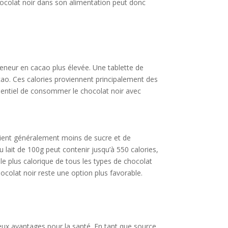
chocolat noir dans son alimentation peut donc
teneur en cacao plus élevée. Une tablette de
cao. Ces calories proviennent principalement des
ssentiel de consommer le chocolat noir avec
ntient généralement moins de sucre et de
u lait de 100g peut contenir jusqu’à 550 calories,
le plus calorique de tous les types de chocolat
hocolat noir reste une option plus favorable.
eux avantages pour la santé. En tant que source