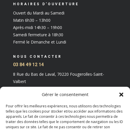
HORAIRES D’OUVERTURE
Ouvert du Mardi au Samedi
Matin 6h30 – 13h00
Après-midi 14h30 – 19h00
Samedi fermeture à 18h30
Fermé le Dimanche et Lundi
NOUS CONTACTER
03 84 49 12 14
8 Rue du Bas de Laval, 70220 Fougerolles-Saint-
Valbert
Gérer le consentement
Pour offrir les meilleures expériences, nous utilisons des technologies
telles que les cookies pour stocker et/ou accéder aux informations des
appareils. Le fait de consentir à ces technologies nous permettra de
traiter des données telles que le comportement de navigation ou les ID
uniques sur ce site. Le fait de ne pas consentir ou de retirer son