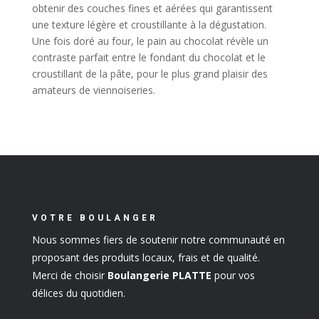
obtenir des couches fines et aérées qui garantissent
une texture légère et croustillante à la dégustation.
Une fois doré au four, le pain au chocolat révèle un
contraste parfait entre le fondant du chocolat et le
croustillant de la pâte, pour le plus grand plaisir des
amateurs de viennoiseries.
VOTRE BOULANGER
Nous sommes fiers de soutenir notre communauté en
proposant des produits locaux, frais et de qualité.
Merci de choisir
Boulangerie PLATTE
pour vos
délices du quotidien.