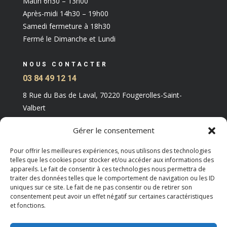
Matin 6h30 – 13h00
Après-midi 14h30 – 19h00
Samedi fermeture à 18h30
Fermé le Dimanche et Lundi
NOUS CONTACTER
03 84 49 12 14
8 Rue du Bas de Laval, 70220 Fougerolles-Saint-
Valbert
Gérer le consentement
Pour offrir les meilleures expériences, nous utilisons des technologies
telles que les cookies pour stocker et/ou accéder aux informations des
appareils. Le fait de consentir à ces technologies nous permettra de
traiter des données telles que le comportement de navigation ou les ID
uniques sur ce site. Le fait de ne pas consentir ou de retirer son
consentement peut avoir un effet négatif sur certaines caractéristiques
et fonctions.