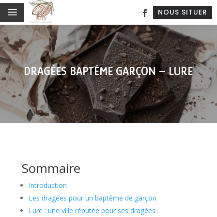
a
NOUS SITUER
DRAGÉES BAPTÊME GARÇON – LURE
Sommaire
Introduction
Les dragées pour un baptême de garçon
Lure : une ville réputée pour ses dragées