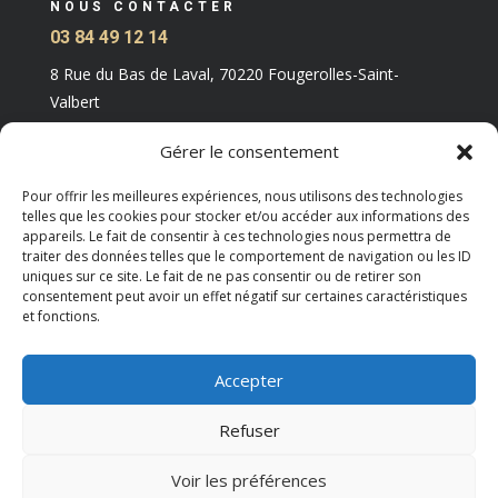
NOUS CONTACTER
03 84 49 12 14
8 Rue du Bas de Laval, 70220 Fougerolles-Saint-
Valbert
Gérer le consentement
Pour offrir les meilleures expériences, nous utilisons des technologies
telles que les cookies pour stocker et/ou accéder aux informations des
appareils. Le fait de consentir à ces technologies nous permettra de
traiter des données telles que le comportement de navigation ou les ID
uniques sur ce site. Le fait de ne pas consentir ou de retirer son
consentement peut avoir un effet négatif sur certaines caractéristiques
et fonctions.
Accepter
Copyright M Development © 2026 -
Mentions légales
–
Refuser
Tous droits réservés –
Blog
Voir les préférences