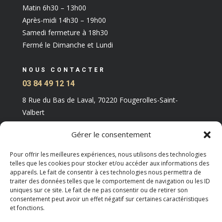
Matin 6h30 – 13h00
Après-midi 14h30 – 19h00
Samedi fermeture à 18h30
Fermé le Dimanche et Lundi
NOUS CONTACTER
03 84 49 12 14
8 Rue du Bas de Laval, 70220 Fougerolles-Saint-
Valbert
Gérer le consentement
Pour offrir les meilleures expériences, nous utilisons des technologies
telles que les cookies pour stocker et/ou accéder aux informations des
appareils. Le fait de consentir à ces technologies nous permettra de
traiter des données telles que le comportement de navigation ou les ID
uniques sur ce site. Le fait de ne pas consentir ou de retirer son
consentement peut avoir un effet négatif sur certaines caractéristiques
et fonctions.