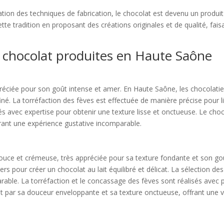
ation des techniques de fabrication, le chocolat est devenu un produit 
te tradition en proposant des créations originales et de qualité, fai
de chocolat produites en Haute Saône
préciée pour son goût intense et amer. En Haute Saône, les chocolatie
finé. La torréfaction des fèves est effectuée de manière précise pour 
s avec expertise pour obtenir une texture lisse et onctueuse. Le cho
rant une expérience gustative incomparable.
douce et crémeuse, très appréciée pour sa texture fondante et son go
ers pour créer un chocolat au lait équilibré et délicat. La sélection d
rable. La torréfaction et le concassage des fèves sont réalisés avec 
it par sa douceur enveloppante et sa texture onctueuse, offrant une 