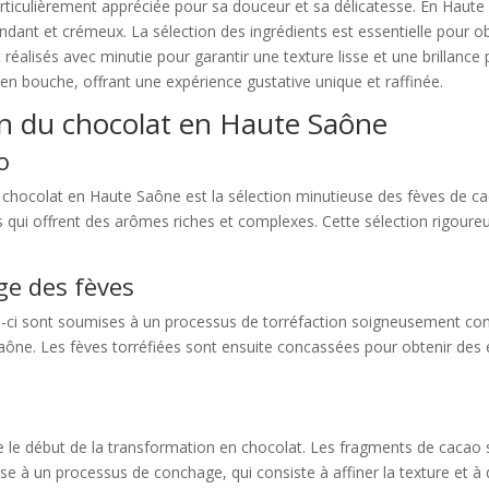
rticulièrement appréciée pour sa douceur et sa délicatesse. En Haute S
dant et crémeux. La sélection des ingrédients est essentielle pour obt
éalisés avec minutie pour garantir une texture lisse et une brillance 
 en bouche, offrant une expérience gustative unique et raffinée.
on du chocolat en Haute Saône
o
u chocolat en Haute Saône est la sélection minutieuse des fèves de cac
es qui offrent des arômes riches et complexes. Cette sélection rigoureus
ge des fèves
es-ci sont soumises à un processus de torréfaction soigneusement con
ône. Les fèves torréfiées sont ensuite concassées pour obtenir des 
 le début de la transformation en chocolat. Les fragments de cacao 
se à un processus de conchage, qui consiste à affiner la texture et à