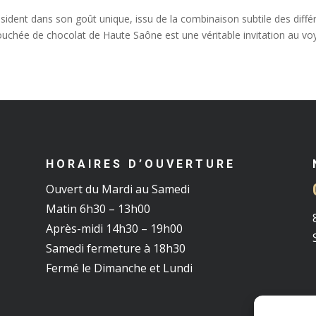
sident dans son goût unique, issu de la combinaison subtile des différ
bouchée de chocolat de Haute Saône est une véritable invitation au vo
HORAIRES D’OUVERTURE
Ouvert du Mardi au Samedi
Matin 6h30 – 13h00
Après-midi 14h30 – 19h00
Samedi fermeture à 18h30
Fermé le Dimanche et Lundi