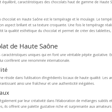
t équilibré, caractéristiques des chocolats haut de gamme de Haute 
u chocolat en Haute Saône est le tempérage et le moulage. Le tempérag
n aspect brillant et sa texture croquante. Une fois le tempérage réal
ntit la qualité esthétique du chocolat et permet de créer des tablette
colat de Haute Saône
caractéristiques uniques qui en font une véritable pépite gustative. E
i lui confèrent une renommée internationale.
ité
réside dans l’utilisation d’ingrédients locaux de haute qualité. Les ar
ntissant ainsi une fraîcheur et une authenticité inégalées.
naux
galement par leur créativité dans l’élaboration de mélanges subtils e
s, ils offrent une palette gustative riche et surprenante aux amateurs