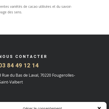
entes variétés de cacao utilisées et du savoir-
yage des sens.
NOUS CONTACTER
03 84 49 12 14
8 Rue du Bas de Laval, 70220 Fougerolles-
Saint-Valbert
Gérer le consentement