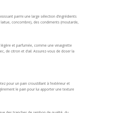
oisissant parmi une large sélection d’ingrédients
, laitue, concombre), des condiments (moutarde,
ce légère et parfumée, comme une vinaigrette
c, de citron et d’ail. Assurez-vous de doser la
ez pour un pain croustillant à l’extérieur et
gèrement le pain pour lui apporter une texture
s que des tranches de jambon de qualité, du