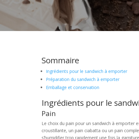
Sommaire
Ingrédients pour le sandwich à emporter
Préparation du sandwich à emporter
Emballage et conservation
Ingrédients pour le sandw
Pain
Le choix du pain pour un sandwich à emporter est
croustillante, un pain ciabatta ou un pain compl
s’humidifier trop rapidement une fois la garnitur