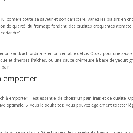
lui confère toute sa saveur et son caractère. Variez les plaisirs en ch
bon de qualité, du fromage fondant, des crudités croquantes (tomate
 coriandre).
mer un sandwich ordinaire en un véritable délice. Optez pour une sau
mique et d’herbes fraîches, ou une sauce crémeuse à base de yaourt gre
 pain.
à emporter
 emporter, il est essentiel de choisir un pain frais et de qualité. Opt
tive optimale. Si vous le souhaitez, vous pouvez également toaster lé
re de votre sandwich. Sélectionnez des ingrédients frais et variés tel